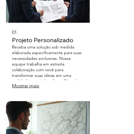
01.
Projeto Personalizado
Receba uma solução sob medida
elaborada especificamente para suas
necessidades exclusivas. Nossa
equipe trabalha em estreita
colaboração com você para
transformar suas ideias em uma
realidade tangível e eficaz. Obtenha
Mostrar mais
resultados incomparáveis e uma
abordagem que realmente entende
seus objetivos. Este serviço garante
que cada detalhe seja
cuidadosamente considerado para
um resultado final excepcional.