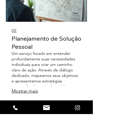
02.
Planejamento de Solução
Pessoal
Um serviço focado em entender
profundamente suas necessidades
individuais para criar um caminho
claro de ação. Através de diálogo
dedicado, mapeamos seus objetivos
e apresentamos estratégias
personalizadas para alcançá-los.
Mostrar mais
Garanta que cada passo seja alinhado
com suas aspirações e otimizado para
o sucesso. Ideal para quem busca
clareza e direção estratégica em seus
projetos pessoais.